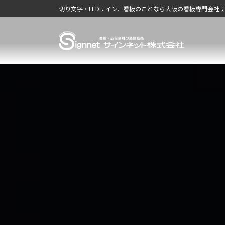
コ
ナ
切り文字・LEDサイン、看板のことなら大阪の看板専門会社
ン
ビ
テ
ゲ
ン
ー
ツ
シ
へ
ョ
ス
ン
キ
に
ッ
移
プ
動