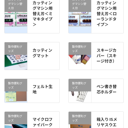
カッティン
カッティン
グマシン替
グマシン替
グマシン用
グマシン用
え刃
え刃
替え刃＜ミ
替え刃＜ロ
マキタイプ
ーランドタ
＞
イプ＞
製作便利グ
製作便利グ
カッティン
スキージカ
ッズ
ッズ
グマット
バー（スキ
ージ付き）
製作便利グ
製作便利グ
フェルト生
ペン書き替
ッズ
ッズ
地
芯ホルダー
製作便利グ
製作便利グ
マイクロフ
箱入り ISメ
ッズ
ッズ
ァイバーク
リヤスウエ