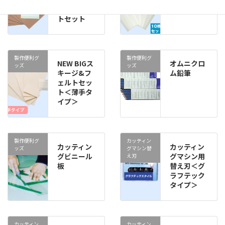
ッズ
ッズ
ジ&フェル
ジセット
トセット
製作便利グ
製作便利グ
NEW BIGス
オムニクロ
ッズ
ッズ
キージ&フ
ム鉛筆
ェルトセッ
ト＜薄手タ
イプ＞
製作便利グ
カッティン
カッティン
カッティン
ッズ
グマシン替
グビニール
グマシン用
え刃
板
替え刃＜グ
ラフテック
タイプ＞
カッティン
カッティン