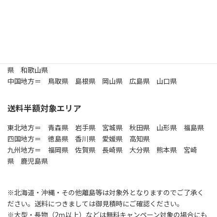
関東地方＝ 東京都 茨城県 栃木県 群馬県 埼玉県 千葉
県 神奈川県
中部地方＝ 新潟県 富山県 石川県 福井県 山梨県 長野
県 岐阜県 静岡県 愛知県
近畿地方＝ 京都府 大阪府 三重県 滋賀県 兵庫県 奈良
県 和歌山県
中国地方＝ 鳥取県 島根県 岡山県 広島県 山口県
送料半額対象エリア
東北地方＝ 青森県 岩手県 宮城県 秋田県 山形県 福島県
四国地方＝ 徳島県 香川県 愛媛県 高知県
九州地方＝ 福岡県 佐賀県 長崎県 大分県 熊本県 宮崎
県 鹿児島県
※北海道・沖縄・その他離島等は対象外となりますのでご了承く
ださい。送料につきましては御見積時にご確認ください。
※大型・長物（2ｍ以上）などは無料キャンペーン対象の場合にも