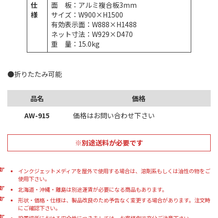
仕
面 板：アルミ複合板3mm
様
サイズ：W900×H1500
有効表示面：W888×H1488
ネット寸法：W929×D470
重 量：15.0kg
●折りたたみ可能
品名
価格
AW-915
価格はお問い合わせ下さい
※別途送料が必要です
インクジェットメディアを屋外で使用する場合は、溶剤系もしくは油性の物をご
使用下さい。
北海道・沖縄・離島は別途運賃が必要になる商品もあります。
形状・価格・仕様は、製品改良のため予告なく変更する場合があります。注文時
にご確認下さい。