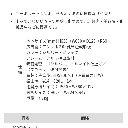
コーポレートシンボルを表示するのに最適なサイズ！
上品でかわいい雰囲気を醸し出すので、理髪店・美容院・化
粧品店などに最適です。
本体サイズ(mm) H630×W630×D120×R50
広告面：アクリル 2.0t 乳半色成形板
カラー：シルバー・ブラック
フレーム：アルミ押出型材
表面処理：（シルバー）アルマイト仕上げ／
仕
（ブラック）焼付塗装仕上げ
様
電装：直管型LED580L×1（消費電力14W）
振止棒：φ14×820L 1本
推奨原稿サイズ：H580×W580×R27
面板サイズ：H624×W624×R47
重量：7.3kg
品名
価格
202角丸アルミ