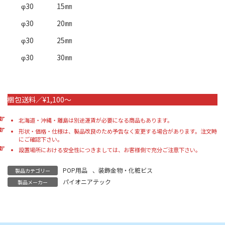
φ30
15㎜
φ30
20㎜
φ30
25㎜
φ30
30㎜
梱包送料／¥1,100～
北海道・沖縄・離島は別途運賃が必要になる商品もあります。
形状・価格・仕様は、製品改良のため予告なく変更する場合があります。注文時
にご確認下さい。
設置場所における安全性につきましては、お客様側で充分ご注意下さい。
POP用品
、
装飾金物・化粧ビス
製品カテゴリー
パイオニアテック
製品メーカー