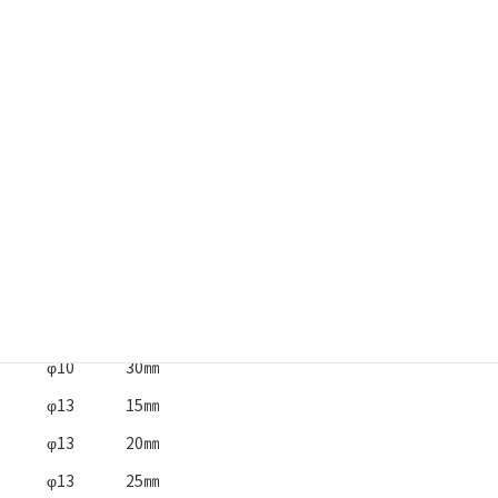
材質 ： 真鍮
仕様
仕上 ： クローム/ゴールド
各サイズは、仕様変更により現行品とは異なる場合がございま
す。詳しくはお問合せください。
キャッ
パイ
仕上：クローム
仕上：ゴールド
プ径
プ長
／価格
／価格
φ10
15㎜
φ10
20㎜
φ10
25㎜
φ10
30㎜
φ13
15㎜
φ13
20㎜
φ13
25㎜