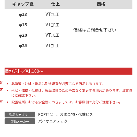
キャップ径
仕上
価格
φ13
VT加工
φ15
VT加工
価格はお問合せ下さい
φ20
VT加工
φ25
VT加工
梱包送料／¥1,100～
北海道・沖縄・離島は別途運賃が必要になる商品もあります。
形状・価格・仕様は、製品改良のため予告なく変更する場合があります。注文時
にご確認下さい。
設置場所における安全性につきましては、お客様側で充分ご注意下さい。
POP用品
、
装飾金物・化粧ビス
製品カテゴリー
パイオニアテック
製品メーカー