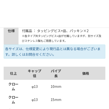
壁面から離して取り付ける（持ち出し）タイプと、壁面に直接取
り付ける（直付け）タイプがあります。
材質 ： 真鍮
仕上 ： クローム
仕様
付属品 ： タッピングビス+皿、パッキン×2
※各タイプ共タッピングビス+皿が付属していますが、別サイズ及
びステンレス製もご用意しています。
各サイズは、仕様変更により現行品とは異なる場合がございま
す。詳しくはお問合せください。
キャップ
パイプ
仕上
価格
径
長
クロー
φ13
10mm
ム
クロー
φ13
15mm
ム