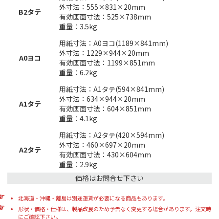
外寸法：555×831×20mm
B2タテ
有効画面寸法：525×738mm
重量：3.5kg
用紙寸法：A0ヨコ(1189×841mm)
外寸法：1229×944×20mm
A0ヨコ
有効画面寸法：1199×851mm
重量：6.2kg
用紙寸法：A1タテ(594×841mm)
外寸法：634×944×20mm
A1タテ
有効画面寸法：604×851mm
重量：4.1kg
用紙寸法：A2タテ(420×594mm)
外寸法：460×697×20mm
A2タテ
有効画面寸法：430×604mm
重量：2.9kg
価格はお問合せ下さい
北海道・沖縄・離島は別途運賃が必要になる商品もあります。
形状・価格・仕様は、製品改良のため予告なく変更する場合があります。注文時
にご確認下さい。